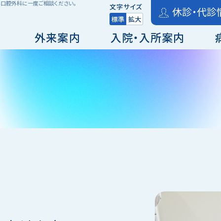
科口腔外科に一度ご相談ください。
文字サイズ
休診・代診
標準
拡大
外来案内
入院・入所案内
ンセンタ
期リハビリテーション病棟
泌尿器科
理事長・院長挨拶
栄養科
地域包括ケア病床
内科（一般
経営理念
医療介護
脳神経外科
リハビリ
外科
皮膚科
排尿・排