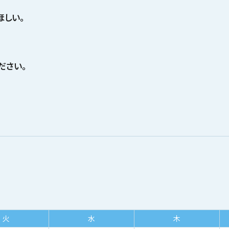
ほしい。
ださい。
火
水
木