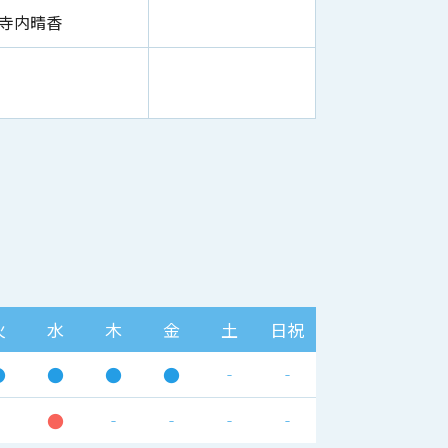
寺内晴香
火
水
木
金
土
日祝
●
●
●
●
‐
‐
‐
●
‐
‐
‐
‐