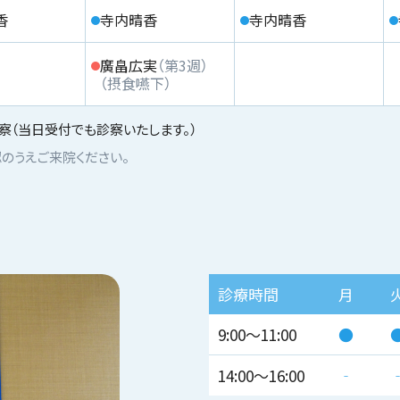
香
寺内晴香
寺内晴香
廣畠広実
（第3週）
（摂食嚥下）
（当日受付でも診察いたします。）
のうえご来院ください。
診療時間
月
9:00～11:00
●
14:00～16:00
‐