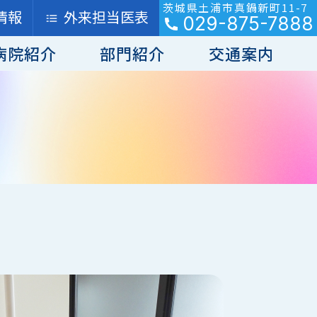
茨城県土浦市真鍋新町11-7
情報
外来担当医表
029-875-7888
病院紹介
部門紹介
交通案内
・糖尿病）
と方針
相談センター
介護医療院
腎臓病・高血圧
病院概要
訪問看護
テーション科
脳神経小児科
便障害