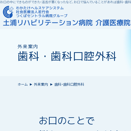
お口の中にできものができた・活舌が悪くなったなど、お口で悩んでいることがあれば歯科・歯
外来案内
外来案内
入院・入所案内
病院紹介
部門紹介
整形外科
病院理念
リハビリテーショ
回復
歯科・歯科口腔外科
ー
人工透析
歯科・歯科口腔
ホーム
外来案内
歯科・歯科口腔外科
お口のことで